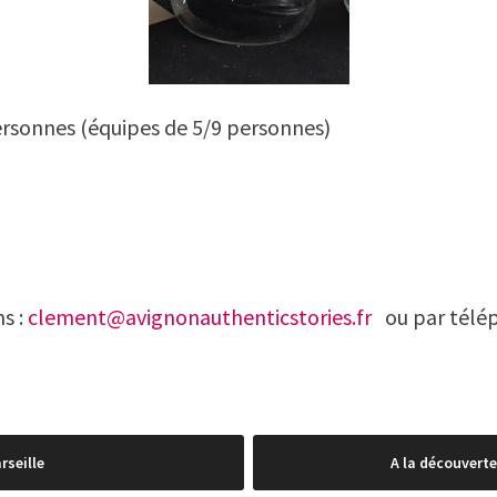
personnes (équipes de 5/9 personnes)
s :
clement@avignonauthenticstories.fr
ou par télép
rseille
A la découvert