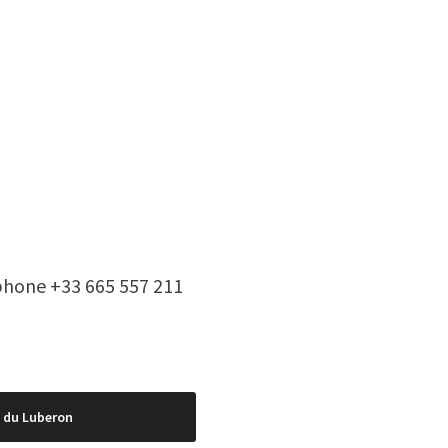
hone +33 665 557 211
e du Luberon