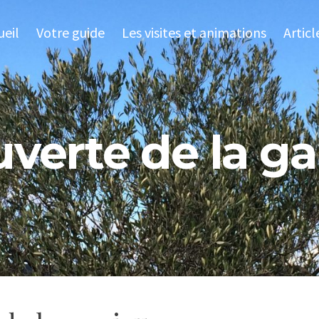
ueil
Votre guide
Les visites et animations
Articl
verte de la ga