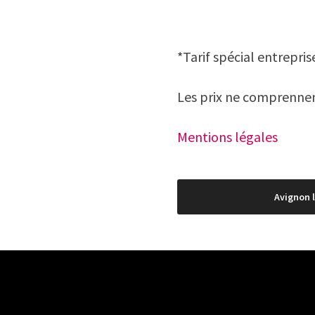
*Tarif spécial entrepris
Les prix ne comprennent
Mentions légales
Navigation
Avignon l
de
l’article