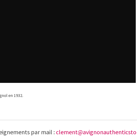
gnol en 1932.
eignements par mail :
clement@avignonauthenticstori