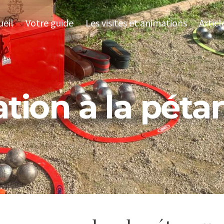
ueil
Votre guide
Les visites et animations
Articl
iation à la pét