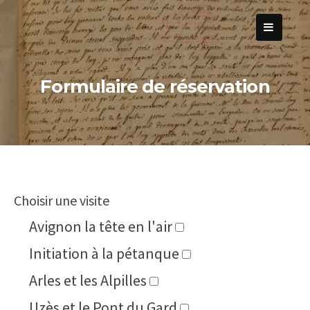
Passer
au
contenu
Formulaire de réservation
Choisir une visite
Avignon la tête en l'air
Initiation à la pétanque
Arles et les Alpilles
Uzès et le Pont du Gard